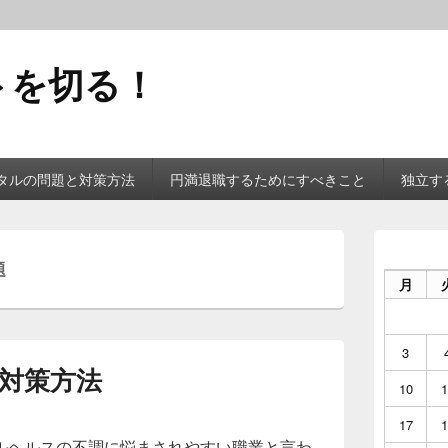
トを切る！
タルの問題と対策方法
円満退職するためにすべきこと
独立す
メ
イ
題
ン
月
サ
イ
ド
バ
3
ー
対策方法
ウ
10
1
ィ
ジ
17
1
ェ
ルヘルスの不調に悩まされやすい職業と言わ