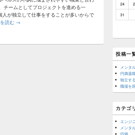
ッ
24
2
て、チームとしてプロジェクトを進める一
ト
エ
個人が独立して仕事をすることが多いからで
31
リ
メンタルの問題と対策方法
きを読む
→
ア
投稿一
メンタ
円満退
独立す
職場を
カテゴ
エンジ
メンタ
円満