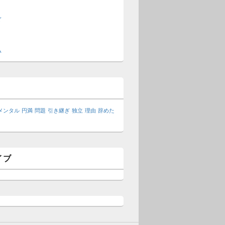
ぎ
い
メンタル
円満
問題
引き継ぎ
独立
理由
辞めた
イブ