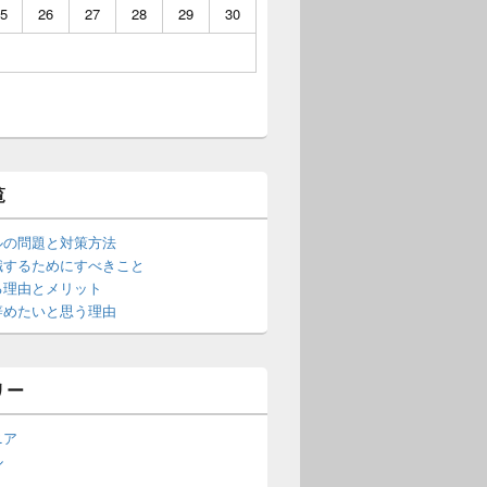
5
26
27
28
29
30
覧
ルの問題と対策方法
職するためにすべきこと
る理由とメリット
辞めたいと思う理由
リー
ニア
ル