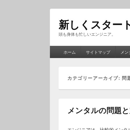
新しくスター
頭も身体も忙しいエンジニア。
メ
ホーム
サイトマップ
メン
イ
ン
メ
ニ
カテゴリーアーカイブ:
問
ュ
ー
メンタルの問題と
エンジニアは、比較的メンタ